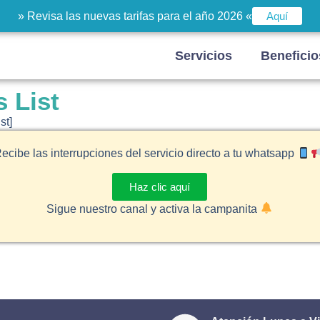
» Revisa las nuevas tarifas para el año 2026 «
Aquí
Servicios
Beneficio
s List
st]
ecibe las interrupciones del servicio directo a tu whatsapp
Haz clic aquí
Sigue nuestro canal y activa la campanita